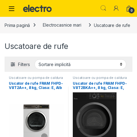
Skip to navigation
Skip to content
0
Prima pagină
Electrocasnice mari
Uscatoare de rufe
Uscatoare de rufe
Filters
Uscatoare cu pompa de caldura
Uscatoare cu pompa de caldura
Uscator de rufe FRAM FHPD-
Uscator de rufe FRAM FHPD-
V8T2A++, 8 kg, Clasa: E, Alb
V8T2BKA++, 8 kg, Clasa: E,
Negru