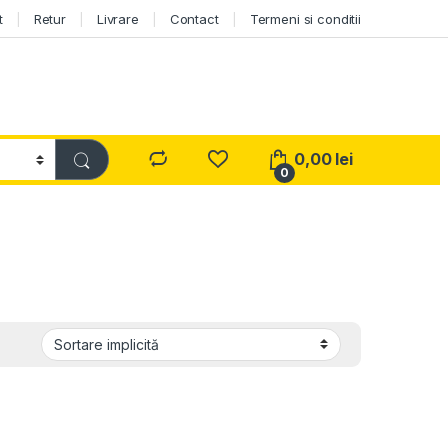
t
Retur
Livrare
Contact
Termeni si conditii
0,00
lei
0