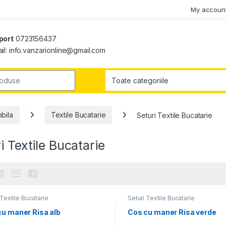
My accoun
port
0723156437
il: info.vanzarionline@gmail.com
r:
obila
Textile Bucatarie
Seturi Textile Bucatarie
i Textile Bucatarie
 Textile Bucatarie
Seturi Textile Bucatarie
cu maner Risa alb
Cos cu maner Risa verde