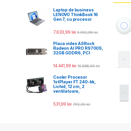
Laptop de business
LENOVO ThinkBook 16
Gen 7, cu procesor
7.633,99
lei
9.062,98
lei
Placa video ASRock
Radeon AI PRO R9700S,
32GB GDDR6, PCI
14.441,99
lei
15.888,99
lei
Cooler Procesor
1stPlayer FT 240-bk,
Lichid, 12 cm, 2
ventilatoare,
531,99
lei
792,99
lei