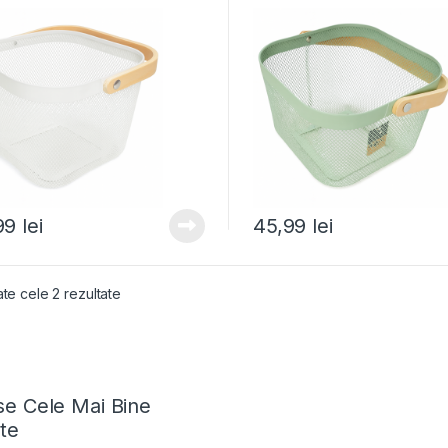
99
lei
45,99
lei
ate cele 2 rezultate
e Cele Mai Bine
te