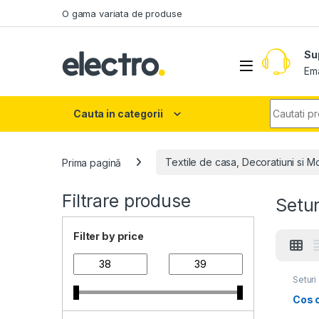
Skip to navigation
Skip to content
O gama variata de produse
Su
Ema
Search fo
Cauta in categorii
Prima pagină
Textile de casa, Decoratiuni si M
Filtrare produse
Setur
Filter by price
Seturi
Cos 