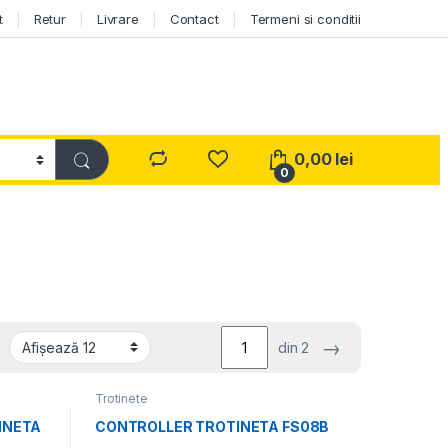
t
Retur
Livrare
Contact
Termeni si conditii
0,00
lei
0
→
din 2
Trotinete
INETA
CONTROLLER TROTINETA FS08B