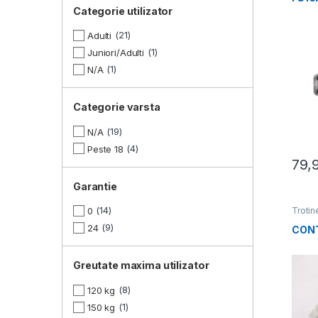
Categorie utilizator
21
Adulti
1
Juniori/Adulti
1
N/A
Categorie varsta
19
N/A
4
Peste 18
79,
Garantie
14
Trotin
0
9
24
CONT
Greutate maxima utilizator
8
120 kg
1
150 kg