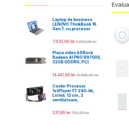
Evalua
Laptop de business
LENOVO ThinkBook 16
Gen 7, cu procesor
7.633,99
lei
9.062,98
lei
Placa video ASRock
Radeon AI PRO R9700S,
32GB GDDR6, PCI
14.441,99
lei
15.888,99
lei
Cooler Procesor
1stPlayer FT 240-bk,
Lichid, 12 cm, 2
ventilatoare,
531,99
lei
792,99
lei