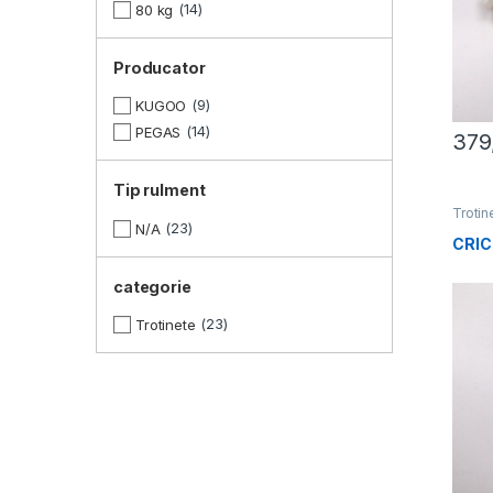
14
80 kg
Producator
9
KUGOO
14
PEGAS
379
Tip rulment
Trotin
23
N/A
CRIC
categorie
23
Trotinete