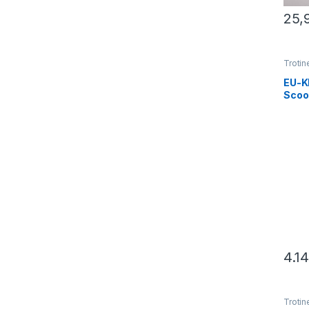
25,
Trotin
EU-KK
Scoo
4.1
Trotin