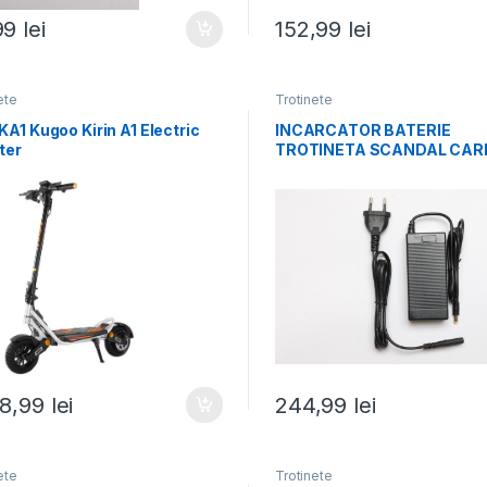
99
lei
152,99
lei
ete
Trotinete
A1 Kugoo Kirin A1 Electric
INCARCATOR BATERIE
ter
TROTINETA SCANDAL CA
48,99
lei
244,99
lei
ete
Trotinete