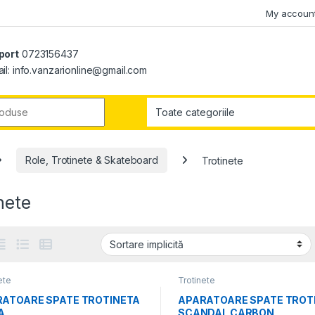
My accoun
port
0723156437
il: info.vanzarionline@gmail.com
r:
Role, Trotinete & Skateboard
Trotinete
nete
ete
Trotinete
ATOARE SPATE TROTINETA
APARATOARE SPATE TROT
A
SCANDAL CARBON