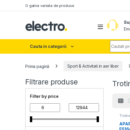
Skip to navigation
Skip to content
O gama variata de produse
Su
Ema
Search fo
Cauta in categorii
Prima pagină
Sport & Activitati in aer liber
Filtrare produse
Troti
Filter by price
Trotin
APAR
FS16