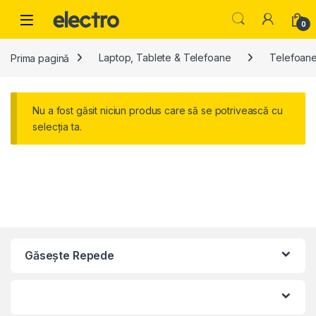
Skip to navigation
Skip to content
0
Prima pagină
Laptop, Tablete & Telefoane
Telefoane
Nu a fost găsit niciun produs care să se potrivească cu
selecția ta.
Găseşte Repede