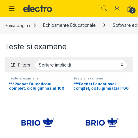
Skip to navigation
Skip to content
0
Prima pagină
Echipamente Educationale
Software ed
Teste si examene
Filters
Teste si examene
Teste si examene
"""Pachet Educational
"""Pachet Educational
complet, ciclu gimnazial 100
complet, ciclu gimnazial 100
elevi 12 luni
elevi 24 luni