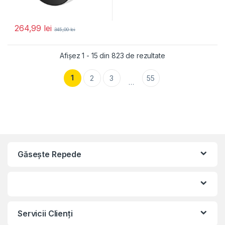
264,99
lei
345,00
lei
Afișez 1 - 15 din 823 de rezultate
1
2
3
55
…
Găseşte Repede
Servicii Clienţi