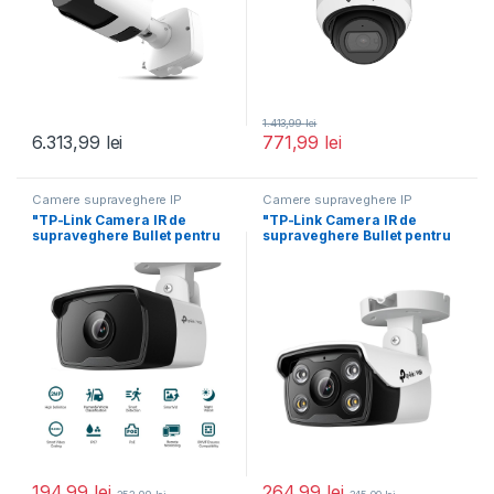
1.413,99
lei
6.313,99
lei
771,99
lei
Camere supraveghere IP
Camere supraveghere IP
"TP-Link Camera IR de
"TP-Link Camera IR de
supraveghere Bullet pentru
supraveghere Bullet pentru
exterior VIGIC320I(4MM),
exterior VIGIC330(4MM),
Senzor
Senzor
194,99
lei
264,99
lei