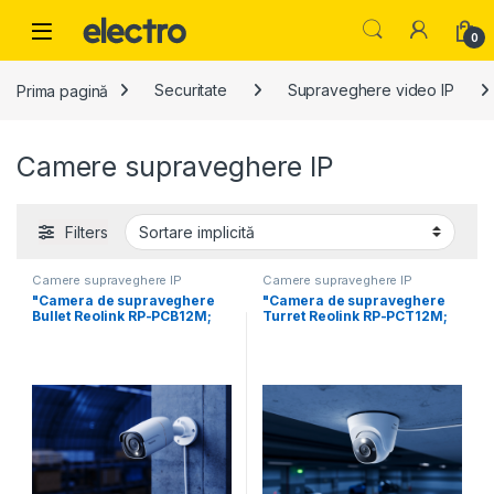
Skip to navigation
Skip to content
0
Prima pagină
Securitate
Supraveghere video IP
Camere supraveghere IP
Filters
Camere supraveghere IP
Camere supraveghere IP
"Camera de supraveghere
"Camera de supraveghere
Bullet Reolink RP-PCB12M;
Turret Reolink RP-PCT12M;
Senzor:1/2.49" CMOS Sensor
Senzor:1/2.49" CMOS Sensor
Rezolutie
Rezolutie