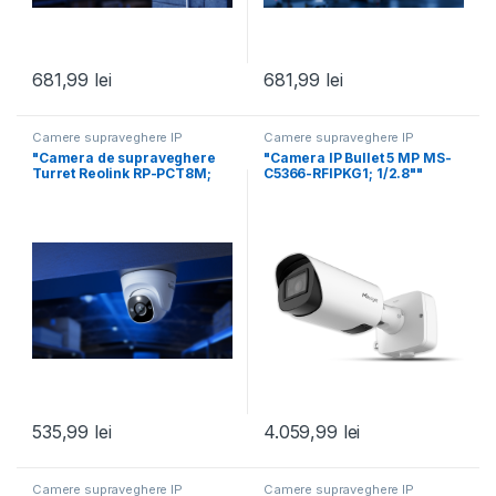
681,99
lei
681,99
lei
Camere supraveghere IP
Camere supraveghere IP
"Camera de supraveghere
"Camera IP Bullet 5 MP MS-
Turret Reolink RP-PCT8M;
C5366-RFIPKG1; 1/2.8""
Senzor: 1/2.7"" CMOS
Progressive Scan CMOS;
Rezolutie
535,99
lei
4.059,99
lei
Camere supraveghere IP
Camere supraveghere IP