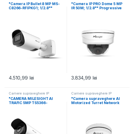
"Camera IP Bullet 8 MP MS-
"Camera IP PRO Dome 5 MP
C8266-RFIPKG1; 1/2.8""
IR 50M; 1/2.8"" Progressive
Progressive Scan CMOS;
4.510,99
lei
3.834,99
lei
Camere supraveghere IP
Camere supraveghere IP
"CAMERA MILESIGHT AI
"Camera supraveghere AI
TRAFIC 5MP TS5366-
Motorized Turret Network
X12RIPG1; 1/2.8""
Camera MS-C2975-
Progressive Scan
RFPD(2.7-13.5MM), 5MP,