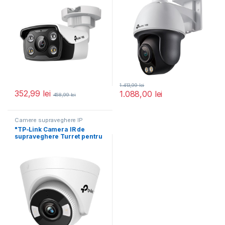
1.413,99
lei
352,99
lei
1.088,00
lei
458,99
lei
Camere supraveghere IP
"TP-Link Camera IR de
supraveghere Turret pentru
interior VIGIVIGI
C440(2.8mm),