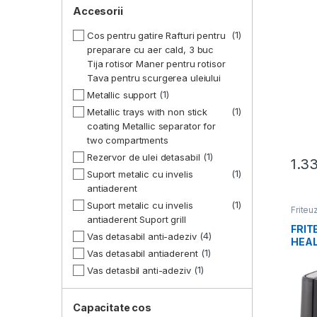
Accesorii
1
Cos pentru gatire Rafturi pentru
preparare cu aer cald, 3 buc
Tija rotisor Maner pentru rotisor
Tava pentru scurgerea uleiului
1
Metallic support
1
Metallic trays with non stick
coating Metallic separator for
two compartments
1
Rezervor de ulei detasabil
1.3
1
Suport metalic cu invelis
antiaderent
1
Suport metalic cu invelis
Friteu
antiaderent Suport grill
FRIT
4
Vas detasabil anti-adeziv
HEAL
1
Vas detasabil antiaderent
1
Vas detasbil anti-adeziv
Capacitate cos