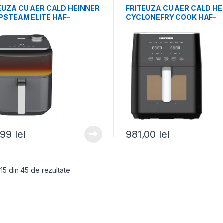
EUZA CU AER CALD HEINNER
FRITEUZA CU AER CALD HE
PSTEAM ELITE HAF-
CYCLONEFRY COOK HAF-
LST1800
M7BK1800
,99
lei
981,00
lei
- 15 din 45 de rezultate