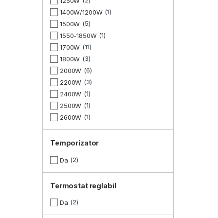
2
1250W
1
1400W/1200W
5
1500W
1
1550-1850W
11
1700W
3
1800W
6
2000W
3
2200W
1
2400W
1
2500W
1
2600W
Temporizator
2
Da
Termostat reglabil
2
Da