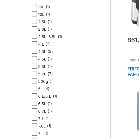
1
10L
1
12L
1
2.5L
1
2.6L
1
3.5L+6.5L
861
2
4 L
2
4.3L
1
4.5L
Friteu
1
5.5L
FRIT
7
5.7L
FAF-
1
500g
4
5L
1
6 L/5 L
1
6.5L
1
6.7L
1
7 L
1
7.6L
1
7L