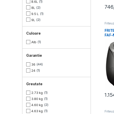
1
8.6L
746
2
8L
1
9.5 L
2
9L
Friteu
FRIT
Culoare
FAF
1
Alb
Garantie
44
36
1
24
Greutate
1
2.73 kg
1.1
1
3.80 kg
2
4.60 kg
1
4.63 kg
Friteu