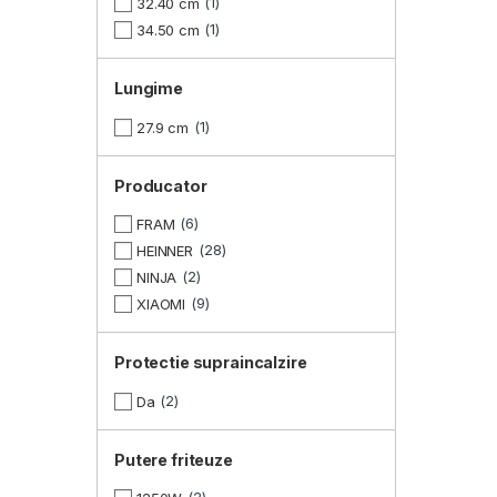
1
32.40 cm
1
34.50 cm
Lungime
1
27.9 cm
Producator
6
FRAM
28
HEINNER
2
NINJA
9
XIAOMI
Protectie supraincalzire
2
Da
Putere friteuze