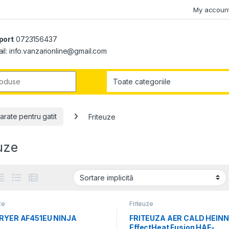
My accoun
port
0723156437
il: info.vanzarionline@gmail.com
r:
arate pentru gatit
Friteuze
uze
ze
Friteuze
FRYER AF451EU NINJA
FRITEUZA AER CALD HEIN
EffectHeat Fusion HAF-