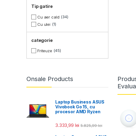
Tip gatire
34
Cu aer cald
1
Cu ulei
categorie
45
Friteuze
Onsale Products
Produs
Evalua
Laptop Business ASUS
Vivobook Go 15, cu
procesor AMD Ryzen
3.333,99
lei
5.825,99
lei