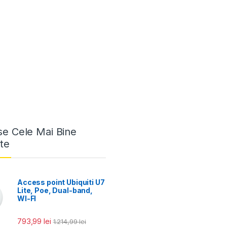
e Cele Mai Bine
te
Access point Ubiquiti U7
Lite, Poe, Dual-band,
WI-FI
793,99
lei
1.214,99
lei