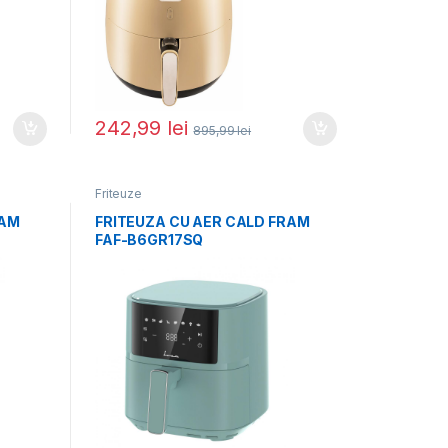
242,99
lei
895,99
lei
Friteuze
RAM
FRITEUZA CU AER CALD FRAM
FAF-B6GR17SQ