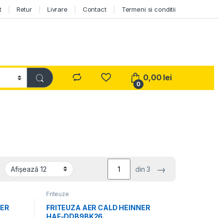
t
Retur
Livrare
Contact
Termeni si conditii
0,00
lei
0
→
din 3
Friteuze
NER
FRITEUZA AER CALD HEINNER
HAF-DDB9BK26