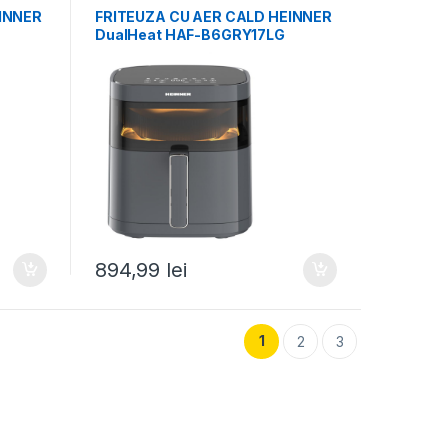
INNER
FRITEUZA CU AER CALD HEINNER
DualHeat HAF-B6GRY17LG
894,99
lei
1
2
3