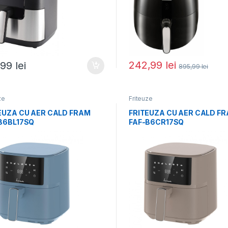
242,99
lei
,99
lei
895,99
lei
ze
Friteuze
EUZA CU AER CALD FRAM
FRITEUZA CU AER CALD F
B6BL17SQ
FAF-B6CR17SQ