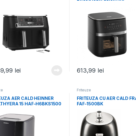
C7DH20BK
39,99
lei
613,99
lei
ze
Friteuze
EUZA AER CALD HEINNER
FRITEUZA CU AER CALD F
THYERA 15 HAF-H6BKS1500
FAF-1500BK