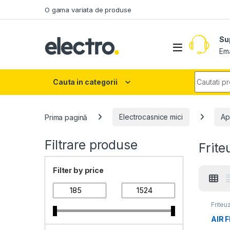
Skip to navigation
Skip to content
O gama variata de produse
Su
Ema
Search fo
Cauta in categorii
Prima pagină
Electrocasnice mici
Ap
Filtrare produse
Frite
Filter by price
Friteu
AIR 