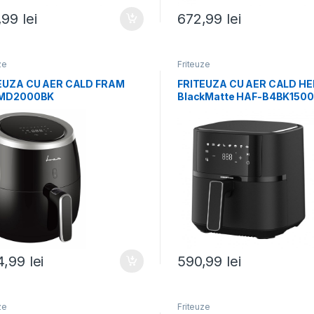
,99
lei
672,99
lei
ze
Friteuze
EUZA CU AER CALD FRAM
FRITEUZA CU AER CALD HE
-MD2000BK
BlackMatte HAF-B4BK1500
54,99
lei
590,99
lei
ze
Friteuze