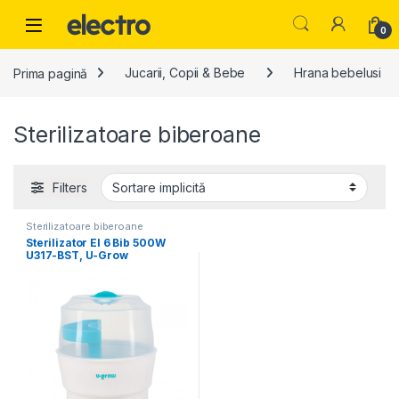
Skip to navigation
Skip to content
0
Prima pagină
Jucarii, Copii & Bebe
Hrana bebelusi
Sterilizatoare biberoane
Filters
Sterilizatoare biberoane
Sterilizator El 6 Bib 500W
U317-BST, U-Grow