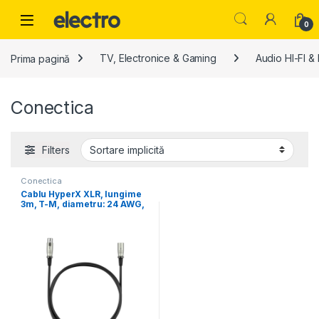
Skip to navigation
Skip to content
0
Prima pagină
TV, Electronice & Gaming
Audio HI-FI &
Conectica
Filters
Conectica
Cablu HyperX XLR, lungime
3m, T-M, diametru: 24 AWG,
negru