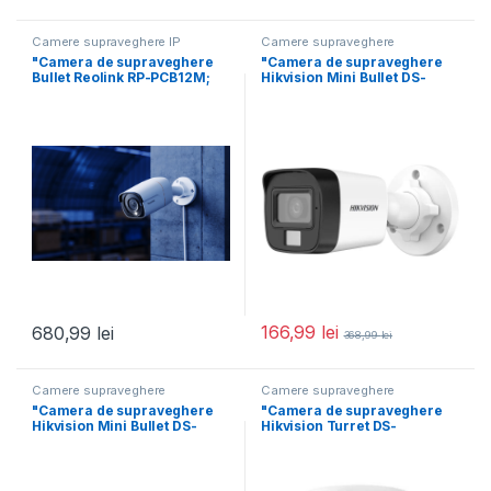
Camere supraveghere IP
Camere supraveghere
"Camera de supraveghere
"Camera de supraveghere
Bullet Reolink RP-PCB12M;
Hikvision Mini Bullet DS-
Senzor:1/2.49" CMOS Sensor
2CE16K0T-LFS(2.8mm) 5MP;
Rezolutie
Smart Hybrid
166,99
lei
680,99
lei
368,99
lei
Camere supraveghere
Camere supraveghere
"Camera de supraveghere
"Camera de supraveghere
Hikvision Mini Bullet DS-
Hikvision Turret DS-
2CE16K0T-LPFS(2.8mm)
2CE76K0T-LMFS(2.8MM)
5MP; Smart Hybrid
5MP; Smart Hybrid Light