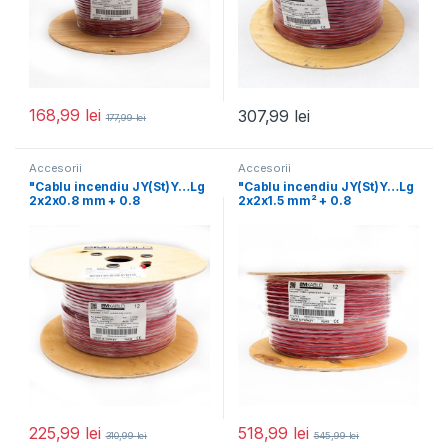
168,99
lei
307,99
lei
177,99
lei
Accesorii
Accesorii
"Cablu incendiu JY(St)Y…Lg
"Cablu incendiu JY(St)Y…Lg
2x2x0.8 mm + 0.8
2x2x1.5 mm² + 0.8
mmproducator 2M Kablo,
mmproducator 2M Kablo,
225,99
lei
518,99
lei
310,99
lei
545,99
lei