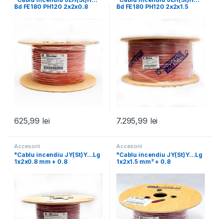
Bd FE180 PH120 2x2x0.8
Bd FE180 PH120 2x2x1.5
mm+0.8 , rezistenta
mm²+0.8 , rezistenta
625,99
lei
7.295,99
lei
Accesorii
Accesorii
"Cablu incendiu JY(St)Y…Lg
"Cablu incendiu JY(St)Y…Lg
1x2x0.8 mm + 0.8
1x2x1.5 mm² + 0.8
mmproducator 2M Kablo,
producator 2M Kablo,