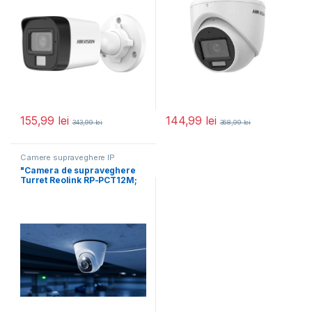
155,99
lei
144,99
lei
343,99
lei
368,99
lei
Camere supraveghere IP
"Camera de supraveghere
Turret Reolink RP-PCT12M;
Senzor:1/2.49" CMOS Sensor
Rezolutie