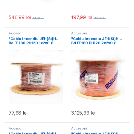
546,99
lei
197,99
lei
711,00
lei
319,98
lei
Accesorii
Accesorii
"Cablu incendiu JEH(St)H…
"Cablu incendiu JEH(St)H…
Bd FE180 PH120 1x2x0.8
Bd FE180 PH120 2x2x0.8
mm+0.8 mm , rezistenta
mm+0.8 , rezistenta
77,98
lei
3.125,99
lei
Accesorii
Accesorii
"Cablu incendiu JEH(St)H…
"Cablu incendiu JEH(St)H…