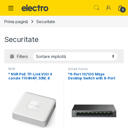
Skip to navigation
Skip to content
0
Prima pagină
Securitate
Securitate
Filters
NVR
Smart home
" NVR PoE TP-Link VIGI 4
"9-Port 10/100 Mbps
canale 1104H4P; 53W, 8
Desktop Switch with 8-Port
PoE+ PORT: 8×