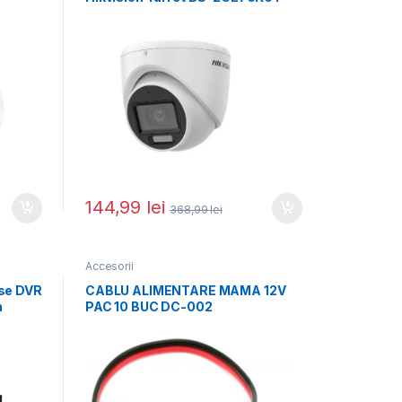
MP;
LMFS(2.8MM) 5MP; Smart Hybrid
Light
144,99
lei
368,99
lei
Accesorii
se DVR
CABLU ALIMENTARE MAMA 12V
n
PAC 10 BUC DC-002