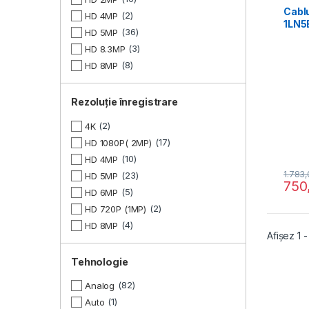
Cabl
2
HD 4MP
1LN5E
36
HD 5MP
0.5±0
3
HD 8.3MP
8
HD 8MP
Rezoluție înregistrare
2
4K
17
HD 1080P( 2MP)
10
HD 4MP
1.783
23
HD 5MP
750
5
HD 6MP
2
HD 720P (1MP)
4
HD 8MP
Afișez 1 
Tehnologie
82
Analog
1
Auto