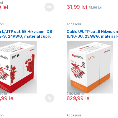
lei
31,99
lei
9
lei
75,99
lei
rii
Accesorii
 U/UTP cat. 5E Hikvision, DS-
Cablu U/UTP cat.6 Hikvision
E-S, 24AWG, material cupru
1LN6-UU, 23AWG, material 
ral,
integral, ANSI/TIA-568-C.2
,99
lei
2.504,99
lei
,99
lei
829,99
lei
rii
Accesorii