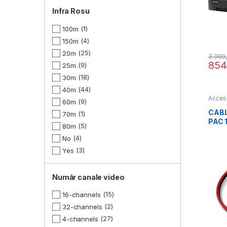
Infra Rosu
1
100m
4
150m
25
20m
3.069
854
9
25m
18
30m
44
40m
Acceso
9
60m
CABL
1
70m
PAC 
5
80m
4
No
3
Yes
Număr canale video
15
16-channels
2
32-channels
27
4-channels