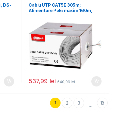
i, DS-
Cablu UTP CAT5E 305m;
Alimentare PoE: maxim 160m,
conductor: 0.45*
537,99
lei
640,99
lei
1
2
3
18
…