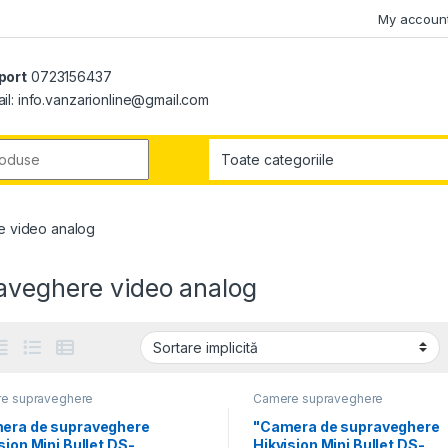
My accoun
port
0723156437
il: info.vanzarionline@gmail.com
r:
 video analog
aveghere video analog
e supraveghere
Camere supraveghere
era de supraveghere
"Camera de supraveghere
sion Mini Bullet DS-
Hikvision Mini Bullet DS-