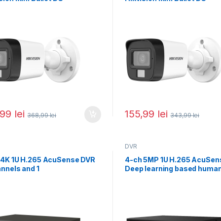
6K0T-LFS(2.8mm) 5MP;
2CE16K0T-LPFS(2.8mm) 5
t Hybrid
Smart Hybrid
,99
lei
155,99
lei
368,99
lei
343,99
lei
DVR
 4K 1U H.265 AcuSense DVR
4-ch 5MP 1U H.265 AcuSen
nnels and 1
Deep learning based huma