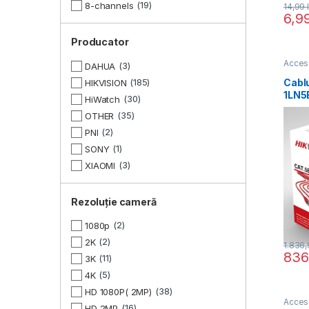
19
8-channels
14,99
6,9
Producator
Acceso
3
DAHUA
Cablu
185
HIKVISION
1LN5
30
HiWatch
integ
35
OTHER
2
PNI
1
SONY
3
XIAOMI
Rezoluție cameră
2
1080p
2
2K
1.836
836
11
3K
5
4K
38
HD 1080P( 2MP)
Acceso
16
HD 2MP