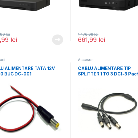
,99
lei
1.476,99
lei
,99
lei
661,99
lei
rii
Accesorii
U ALIMENTARE TATA 12V
CABLU ALIMENTARE TIP
10 BUC DC-001
SPLITTER 1 TO 3 DC1-3 Pac