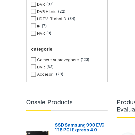
37
DVR
22
DVR Hibrid
34
HDTVI-TurboHD
7
IP
3
NVR
categorie
123
Camere supraveghere
63
DVR
73
Accesorii
Onsale Products
Produs
Evalua
SSD Samsung 990 EVO
1TB PCI Express 4.0