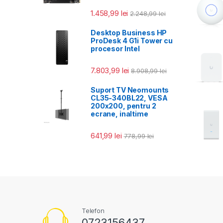
1.458,99
lei
2.248,99
lei
Desktop Business HP
ProDesk 4 G1i Tower cu
procesor Intel
7.803,99
lei
8.908,99
lei
Suport TV Neomounts
CL35-340BL22, VESA
200x200, pentru 2
ecrane, inaltime
641,99
lei
778,99
lei
Telefon
0723156437