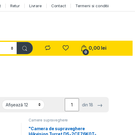
t
Retur
Livrare
Contact
Termeni si conditii
0,00
lei
0
→
din 18
Camere supraveghere
"Camera de supraveghere
Hikvision Turret DS-2CE76K0T-