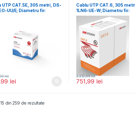
u UTP CAT.5E, 305 metri, DS-
Cablu UTP CAT.6, 305 metr
O-UU/E; Diametru fir:
1LN6-UE-W; Diametru fir:
.01, negru.
0.53mm, OFC,
,00
lei
2.212,99
lei
,99
lei
751,99
lei
- 15 din 259 de rezultate