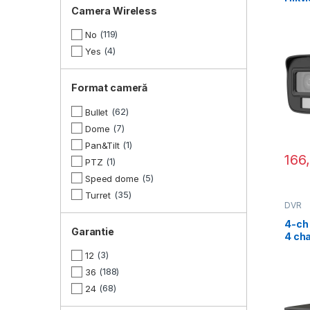
2CE1
Camera Wireless
Smar
119
No
4
Yes
Format cameră
62
Bullet
7
Dome
1
Pan&Tilt
166
1
PTZ
5
Speed dome
35
Turret
DVR
4-ch
Garantie
4 cha
3
12
188
36
68
24