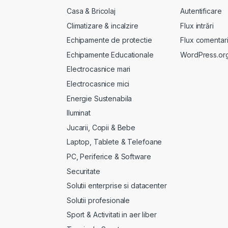
Casa & Bricolaj
Autentificare
Climatizare & incalzire
Flux intrări
Echipamente de protectie
Flux comentari
Echipamente Educationale
WordPress.or
Electrocasnice mari
Electrocasnice mici
Energie Sustenabila
Iluminat
Jucarii, Copii & Bebe
Laptop, Tablete & Telefoane
PC, Periferice & Software
Securitate
Solutii enterprise si datacenter
Solutii profesionale
Sport & Activitati in aer liber