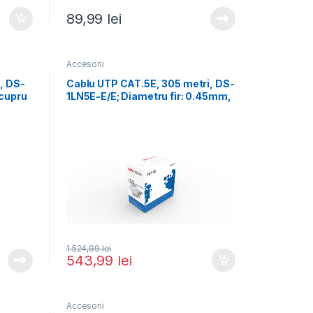
89,99
lei
Accesorii
, DS-
Cablu UTP CAT.5E, 305 metri, DS-
cupru
1LN5E-E/E; Diametru fir: 0.45mm,
OFC,
1.524,99
lei
543,99
lei
Accesorii