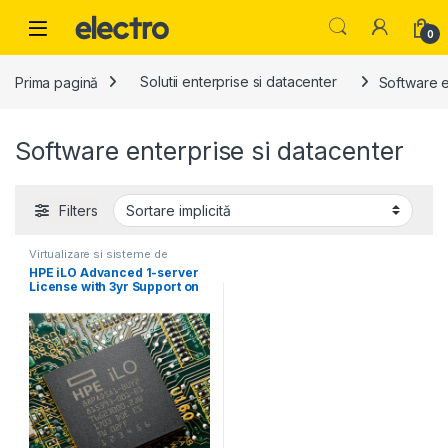
Skip to navigation
Skip to content
0
Prima pagină
Solutii enterprise si datacenter
Software e
Software enterprise si datacenter
Filters
Virtualizare si sisteme de
operare
HPE iLO Advanced 1-server
License with 3yr Support on
iLO